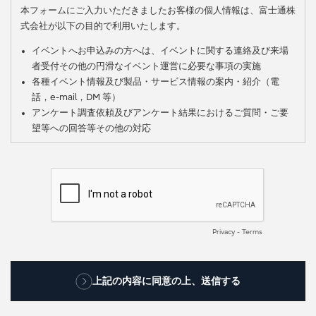
本フォームにご入力いただきましたお客様の個人情報は、富士通株
式会社が以下の目的で利用いたします。
イベントへお申込みの方へは、イベントに関する連絡及び来場
者受付その他の円滑なイベント運営に必要な事項の実施
各種イベント情報及び製品・サービス情報の案内・紹介（電
話，e-mail，DM 等）
アンケート調査依頼及びアンケート結果におけるご質問・ご要
望等への回答等その他の対応
また、上記の目的で当社グループ会社が利用するため、契約により
適切な管理を義務付けた上で、当社グループ会社に対しe-mail等で
当該個人情報を提供いたします。
以上の目的のため、お客様の個人情報を委託先に預託することがご
ざいます。
Privacy
-
Terms
個人情報をご入力いただけない場合は、資料の閲覧・ダウンロー
ド、動画の視聴、イベントにお申込みいただくことはできません。
上記の内容に同意の上、送信する
お客様の個人情報は、
富士通株式会社の個人情報保護ポリシー
に基
づいて適切に取り扱います。