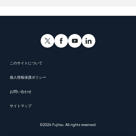
ご記入いただいた情報は、Salesforce, Inc.が保有する米国のサー
バに保存されます。
個人情報及び第三者提供記録の開示並びに個人情報の内容訂正等・
利用停止等・第三者提供停止を希望される場合は、以下のお問い合
わせ先までご連絡ください。
なお、お客様が本フォームでご入力いただくことにより、本サイト
このサイトについて
では、お客様がどのような製品・サービスに関心を持たれているか
を把握し、お客様により良いサービスを提供するために、お客様を
識別するCookieを発行いたします。
個人情報保護ボリシー
お問い合わせ
サイトマップ
©
2026 Fujitsu. All rights reserved.